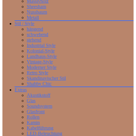
Massivholz
Sheesham
Nussbaum
Metall
Stil / Style
hängend
schwebend
stehend
Industrial Style
Kolonial-Style
Landhaus-Style
Vintage-Style
Moderner Style
Retro Style
Skandinavischer Stil
Shabby Chic
Extras
Akustikstoff
Glas
Soundsystem
Glasfront
Rollen
Kamin
Kabelführung
LED-Beleuchtung