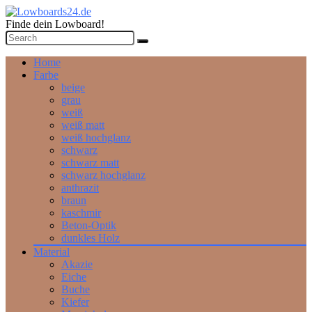
Finde dein Lowboard!
Home
Farbe
beige
grau
weiß
weiß matt
weiß hochglanz
schwarz
schwarz matt
schwarz hochglanz
anthrazit
braun
kaschmir
Beton-Optik
dunkles Holz
Material
Akazie
Eiche
Buche
Kiefer