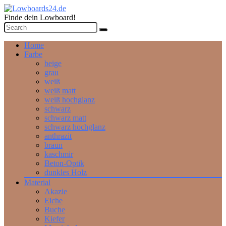
Finde dein Lowboard!
Home
Farbe
beige
grau
weiß
weiß matt
weiß hochglanz
schwarz
schwarz matt
schwarz hochglanz
anthrazit
braun
kaschmir
Beton-Optik
dunkles Holz
Material
Akazie
Eiche
Buche
Kiefer