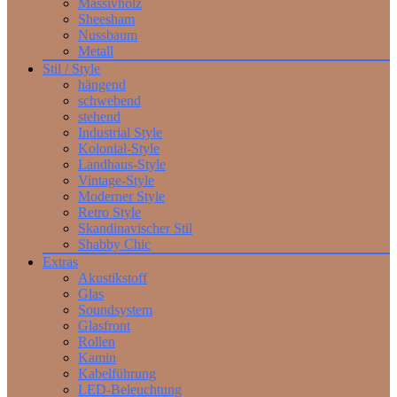
Massivholz
Sheesham
Nussbaum
Metall
Stil / Style
hängend
schwebend
stehend
Industrial Style
Kolonial-Style
Landhaus-Style
Vintage-Style
Moderner Style
Retro Style
Skandinavischer Stil
Shabby Chic
Extras
Akustikstoff
Glas
Soundsystem
Glasfront
Rollen
Kamin
Kabelführung
LED-Beleuchtung