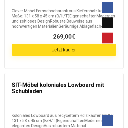
Clever Möbel Fernsehscharank aus Kiefernholz kaufen
Maße: 131 x 58 x 45 cm (B/H/T)EigenschaftenModernes
und zeitloses DesignRobuste Bauweise aus
hochwertigen MaterialienGeräumige Ablagefläche für ...
269,00€
Jetzt kaufen
SIT-Möbel koloniales Lowboard mit
Schubladen
Koloniales Lowboard aus recyceltem Holz kaufen Maße:
131 x 58 x 45 cm (B/H/T)EigenschaftenModernes und
elegantes DesignAus robustem Material