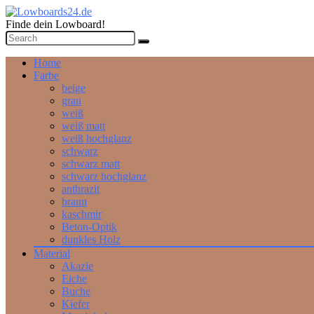
Finde dein Lowboard!
Home
Farbe
beige
grau
weiß
weiß matt
weiß hochglanz
schwarz
schwarz matt
schwarz hochglanz
anthrazit
braun
kaschmir
Beton-Optik
dunkles Holz
Material
Akazie
Eiche
Buche
Kiefer