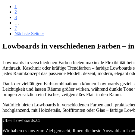
1
2
3
…
7
Nächste Seite »
Lowboards in verschiedenen Farben – in
Lowboards in verschiedenen Farben bieten maximale Flexibilität bei
Anthrazit, Kaschmir oder kräftige Trendfarben – farbige Lowboards se
jedes Raumkonzept das passende Modell: dezent, modern, elegant oder
Dank der vielfältigen Farbkombinationen können Lowboards gezielt a
Leichtigkeit und lassen Räume größer wirken, während dunkle Töne 
bringen zusätzlich ein frisches, zeitgemäßes Flair in den Raum.
Natürlich bieten Lowboards in verschiedenen Farben auch praktische
hochglänzend, mit Holzdetails, Stofffronten oder Glas – farbige Lowb
Über Lowboards24
Wir haben es uns zum Ziel gemacht, Ihnen die beste Auswahl an Low