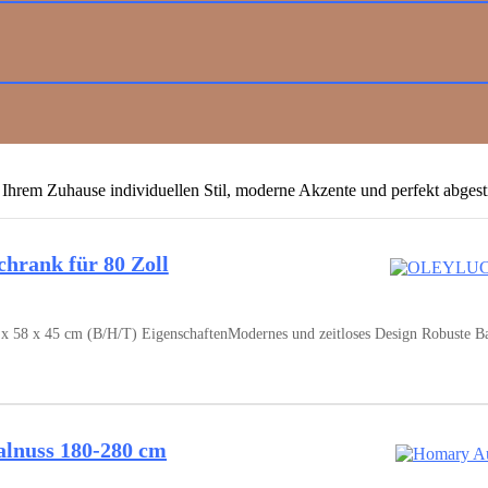
e Ihrem Zuhause individuellen Stil, moderne Akzente und perfekt abge
ank für 80 Zoll
x 45 cm (B/H/T) EigenschaftenModernes und zeitloses Design Robuste Bauw
lnuss 180-280 cm