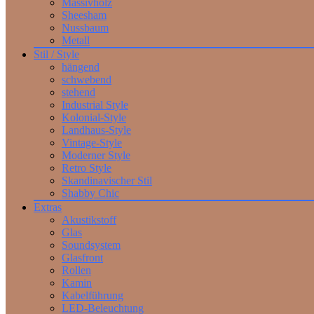
Massivholz
Sheesham
Nussbaum
Metall
Stil / Style
hängend
schwebend
stehend
Industrial Style
Kolonial-Style
Landhaus-Style
Vintage-Style
Moderner Style
Retro Style
Skandinavischer Stil
Shabby Chic
Extras
Akustikstoff
Glas
Soundsystem
Glasfront
Rollen
Kamin
Kabelführung
LED-Beleuchtung